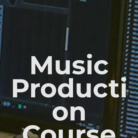
Music
Producti
on
Course